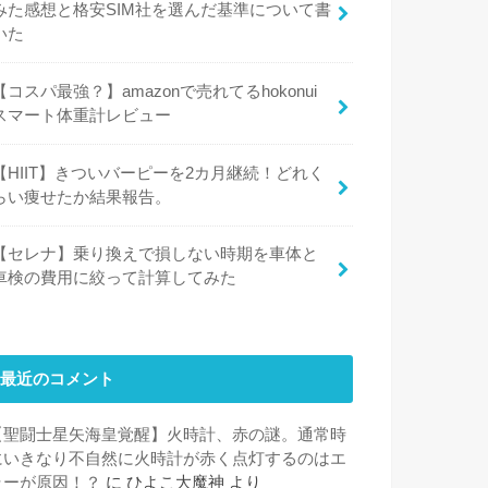
みた感想と格安SIM社を選んだ基準について書
いた
【コスパ最強？】amazonで売れてるhokonui
スマート体重計レビュー
【HIIT】きついバーピーを2カ月継続！どれく
らい痩せたか結果報告。
【セレナ】乗り換えで損しない時期を車体と
車検の費用に絞って計算してみた
最近のコメント
【聖闘士星矢海皇覚醒】火時計、赤の謎。通常時
にいきなり不自然に火時計が赤く点灯するのはエ
ラーが原因！？
に
ひよこ大魔神
より