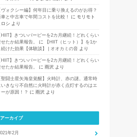
【ヴォクシー編】何年目に乗り換えるのがお得？
新車と中古車で年間コストを比較！
に
モリモト
ヒロシ
より
【HIIT】きついバーピーを2カ月継続！どれくらい
痩せたか結果報告。
に
【HIIT（ヒット）】を1か
月続けた効果【体験談】 | オオカミの音
より
【HIIT】きついバーピーを2カ月継続！どれくらい
痩せたか結果報告。
に
雨沢
より
【聖闘士星矢海皇覚醒】火時計、赤の謎。通常時
にいきなり不自然に火時計が赤く点灯するのはエ
ラーが原因！？
に
雨沢
より
アーカイブ
2021年2月