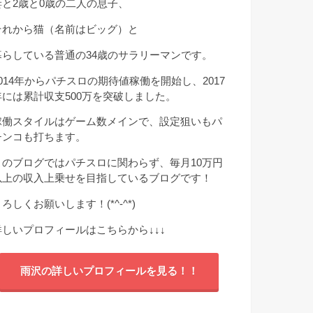
妻と2歳と0歳の二人の息子、
それから猫（名前はビッグ）と
暮らしている普通の34歳のサラリーマンです。
2014年からパチスロの期待値稼働を開始し、2017
年には累計収支500万を突破しました。
稼働スタイルはゲーム数メインで、設定狙いもパ
チンコも打ちます。
このブログではパチスロに関わらず、毎月10万円
以上の収入上乗せを目指しているブログです！
ろしくお願いします！(*^-^*)
詳しいプロフィールはこちらから
↓↓↓
雨沢の詳しいプロフィールを見る！！