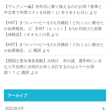
【ヴォクシー編】何年目に乗り換えるのがお得？新車と
中古車で年間コストを比較！
に
モリモトヒロシ
より
【HIIT】きついバーピーを2カ月継続！どれくらい痩せた
か結果報告。
に
【HIIT（ヒット）】を1か月続けた効果
【体験談】 | オオカミの音
より
【HIIT】きついバーピーを2カ月継続！どれくらい痩せた
か結果報告。
に
雨沢
より
【聖闘士星矢海皇覚醒】火時計、赤の謎。通常時にいき
なり不自然に火時計が赤く点灯するのはエラーが原
因！？
に
雨沢
より
アーカイブ
2021年2月