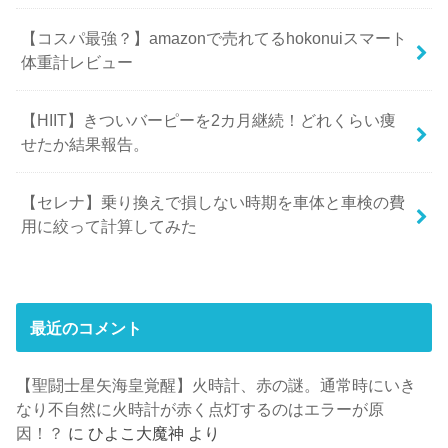
【コスパ最強？】amazonで売れてるhokonuiスマート
体重計レビュー
【HIIT】きついバーピーを2カ月継続！どれくらい痩
せたか結果報告。
【セレナ】乗り換えで損しない時期を車体と車検の費
用に絞って計算してみた
最近のコメント
【聖闘士星矢海皇覚醒】火時計、赤の謎。通常時にいき
なり不自然に火時計が赤く点灯するのはエラーが原
因！？
に
ひよこ大魔神
より