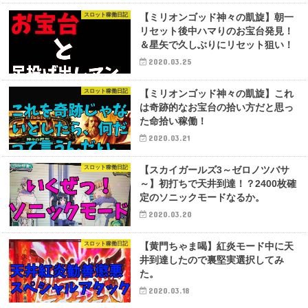
スロット稼働日記
【ミリオンゴッド神々の凱旋】朝一
リセット後中ハマりのお宝台発見！
＆星矢で久しぶりにリセット狙い！
2020.03.25
スロット稼働日記
【ミリオンゴッド神々の凱旋】これ
は奇跡的なお宝台の拾い方だと思っ
た命拾い稼働！
2020.03.21
スロット稼働日記
【スカイガールズ3～ゼロノツバサ
～】初打ちで天井到達！？2400枚確
定のソニックモードなるか。
2020.03.20
スロット稼働日記
【黄門ちゃま喝】紅炎モード中に天
井到達したので裏堅実選択してみ
た。
2020.03.18