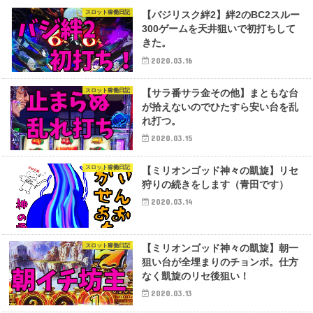
スロット稼働日記
【バジリスク絆2】絆2のBC2スルー
300ゲームを天井狙いで初打ちして
きた。
2020.03.16
スロット稼働日記
【サラ番サラ金その他】まともな台
が拾えないのでひたすら安い台を乱
れ打つ。
2020.03.15
スロット稼働日記
【ミリオンゴッド神々の凱旋】リセ
狩りの続きをします（青田です）
2020.03.14
スロット稼働日記
【ミリオンゴッド神々の凱旋】朝一
狙い台が全埋まりのチョンボ。仕方
なく凱旋のリセ後狙い！
2020.03.13