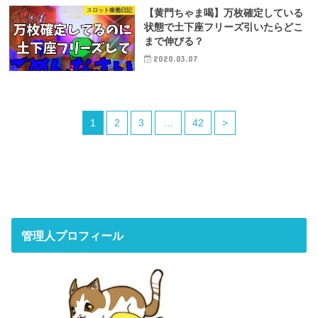
スロット稼働日記
【黄門ちゃま喝】万枚確定している
状態で土下座フリーズ引いたらどこ
まで伸びる？
2020.03.07
1
2
3
…
42
>
管理人プロフィール