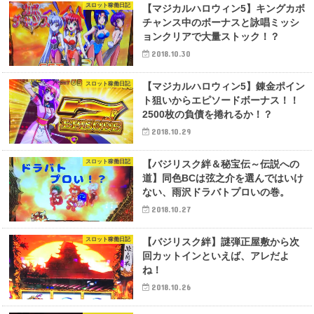
スロット稼働日記
【マジカルハロウィン5】キングカボ
チャンス中のボーナスと詠唱ミッシ
ョンクリアで大量ストック！？
2018.10.30
スロット稼働日記
【マジカルハロウィン5】錬金ポイン
ト狙いからエピソードボーナス！！
2500枚の負債を捲れるか！？
2018.10.29
スロット稼働日記
【バジリスク絆＆秘宝伝～伝説への
道】同色BCは弦之介を選んではいけ
ない、雨沢ドラバトプロいの巻。
2018.10.27
スロット稼働日記
【バジリスク絆】謎弾正屋敷から次
回カットインといえば、アレだよ
ね！
2018.10.26