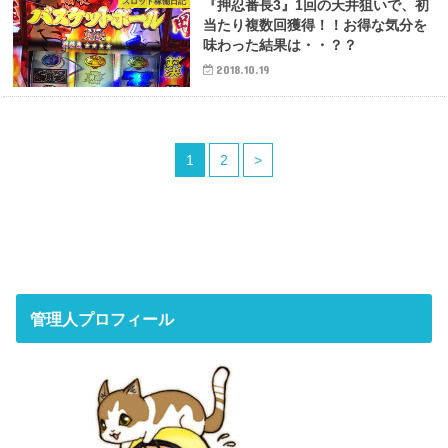
スロット稼働日記
『押忍番長3』1回の天井狙いで、初
当たり複数回獲得！！お得な気分を
味わった結果は・・？？
2018.10.19
1
2
>
管理人プロフィール