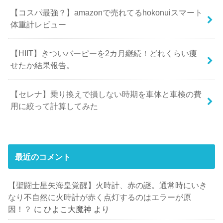
【コスパ最強？】amazonで売れてるhokonuiスマート
体重計レビュー
【HIIT】きついバーピーを2カ月継続！どれくらい痩
せたか結果報告。
【セレナ】乗り換えで損しない時期を車体と車検の費
用に絞って計算してみた
最近のコメント
【聖闘士星矢海皇覚醒】火時計、赤の謎。通常時にいき
なり不自然に火時計が赤く点灯するのはエラーが原
因！？
に
ひよこ大魔神
より