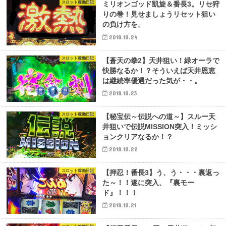
スロット稼働日記
ミリオンゴッド凱旋＆番長3。リセ狩
りの巻！見せましょうリセット狙い
の負け方を。
2018.10.24
スロット稼働日記
【蒼天の拳2】天井狙い！緑オーラで
快勝なるか！？そういえば天井恩恵
は継続率優遇だった気が・・。
2018.10.23
スロット稼働日記
【秘宝伝～伝説への道～】スルー天
井狙いで伝説MISSION突入！ミッシ
ョンクリアなるか！？
2018.10.22
スロット稼働日記
【押忍！番長3】う、う・・・裏返っ
た～！！遂に突入、『裏モー
ド』！！！
2018.10.21