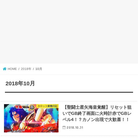
HOME
2018年
10月
2018年10月
スロット稼働日記
【聖闘士星矢海皇覚醒】リセット狙
いでGB終了画面に火時計赤でGBレ
ベル4！？カノン出現で大歓喜！！
2018.10.31