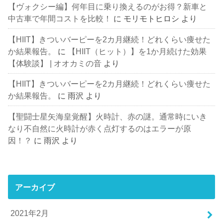
【ヴォクシー編】何年目に乗り換えるのがお得？新車と
中古車で年間コストを比較！
に
モリモトヒロシ
より
【HIIT】きついバーピーを2カ月継続！どれくらい痩せた
か結果報告。
に
【HIIT（ヒット）】を1か月続けた効果
【体験談】 | オオカミの音
より
【HIIT】きついバーピーを2カ月継続！どれくらい痩せた
か結果報告。
に
雨沢
より
【聖闘士星矢海皇覚醒】火時計、赤の謎。通常時にいき
なり不自然に火時計が赤く点灯するのはエラーが原
因！？
に
雨沢
より
アーカイブ
2021年2月