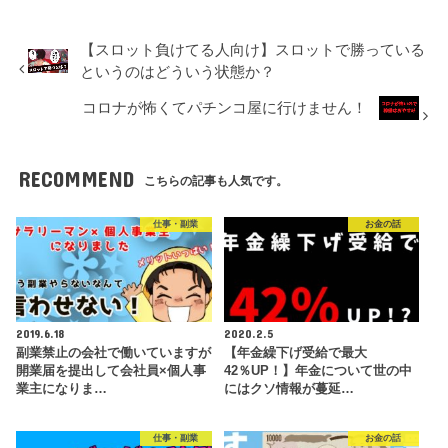
【スロット負けてる人向け】スロットで勝っている
というのはどういう状態か？
コロナが怖くてパチンコ屋に行けません！
RECOMMEND
こちらの記事も人気です。
仕事・副業
お金の話
2019.6.18
2020.2.5
副業禁止の会社で働いていますが
【年金繰下げ受給で最大
開業届を提出して会社員×個人事
42％UP！】年金について世の中
業主になりま…
にはクソ情報が蔓延…
仕事・副業
お金の話