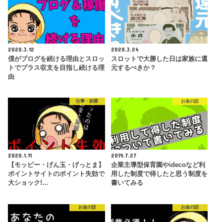
2020.3.12
2020.3.24
僕がブログを続ける理由とスロッ
スロットで大勝した日は家族に還
トでプラス収支を目指し続ける理
元するべきか？
由
仕事・副業
お金の話
2020.1.11
2019.7.27
【モッピー・げん玉・げっとま】
企業主導型保育園やidecoなど利
ポイントサイトのポイント失効で
用した制度で得したと思う制度を
大ショック!…
書いてみる
お金の話
お金の話