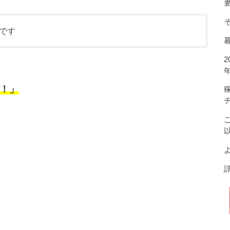
です
！」
よ