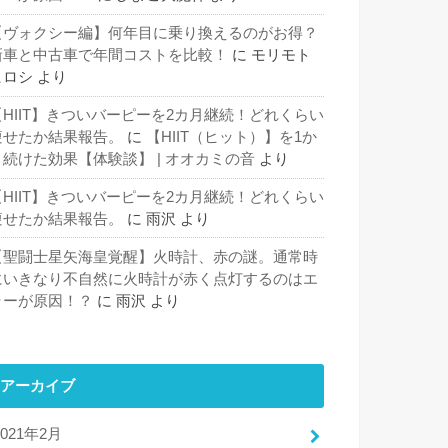
【ヴォクシー編】何年目に乗り換えるのがお得？
新車と中古車で年間コストを比較！
に
モリモト
ヒロシ
より
【HIIT】きついバーピーを2カ月継続！どれくらい
痩せたか結果報告。
に
【HIIT（ヒット）】を1か
月続けた効果【体験談】 | オオカミの音
より
【HIIT】きついバーピーを2カ月継続！どれくらい
痩せたか結果報告。
に
雨沢
より
【聖闘士星矢海皇覚醒】火時計、赤の謎。通常時
にいきなり不自然に火時計が赤く点灯するのはエ
ラーが原因！？
に
雨沢
より
アーカイブ
2021年2月