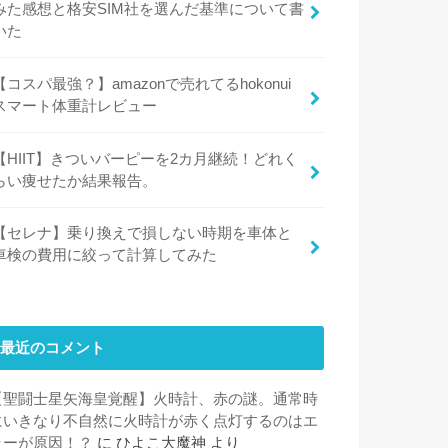
みた感想と格安SIM社を選んだ基準について書
いた
【コスパ最強？】amazonで売れてるhokonui
スマート体重計レビュー
【HIIT】きついバーピーを2カ月継続！どれく
らい痩せたか結果報告。
【セレナ】乗り換えで損しない時期を車体と
車検の費用に絞って計算してみた
最近のコメント
【聖闘士星矢海皇覚醒】火時計、赤の謎。通常時
にいきなり不自然に火時計が赤く点灯するのはエ
ラーが原因！？
に
ひよこ大魔神
より