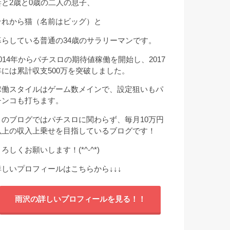
妻と2歳と0歳の二人の息子、
それから猫（名前はビッグ）と
暮らしている普通の34歳のサラリーマンです。
2014年からパチスロの期待値稼働を開始し、2017
年には累計収支500万を突破しました。
稼働スタイルはゲーム数メインで、設定狙いもパ
チンコも打ちます。
このブログではパチスロに関わらず、毎月10万円
以上の収入上乗せを目指しているブログです！
ろしくお願いします！(*^-^*)
詳しいプロフィールはこちらから
↓↓↓
雨沢の詳しいプロフィールを見る！！