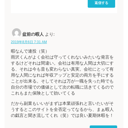
返信する
盆前の暇人
より:
2019年8月6日 7:31 AM
暇なんで連投（笑）
雨沢くんがよく会社は守ってくれないみたいな発言を
するけどそれは間違い。会社は有用な人間は大切にす
る、それは今も昔も変わらない真実。会社にとって有
用な人間になれば年収アップと安定の両方を手にする
ことが出来る。そしてそれは万が一職を失った時でも
自分の市場での価値として次の転職に活きてくるので
これもまた保険として効いてくる
だから副業もいいがまずは本業頑張れと言いたいがそ
うするとこのサイトを全否定ってなるから、まぁ暇人
の戯言と聞き流してくれ（笑）では良い夏期休暇を！