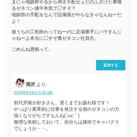
まにゃ地鎮祭やるから神主手配せぇだのふざけた事喋
るゼネコン連中本気で◯すぞ？
地鎮祭の手配をなんで設備屋がやらなきゃなんねーだ
よ！
後うちの工程終わってねーのに足場勝手にバラすんじ
ゃねーよ本当に◯すぞ糞ゼネコン社員共。
ごめんね愚痴って。
返信する
雨沢
より:
2019年8月6日 5:46 AM
初代牙狼が好きさん、遅くまでお疲れ様です！
やっぱり業界的に仕事を発注する側のゼネコンの力
強くなりがちですもんね(´;ω;｀)
無理な依頼しておいて、自分らは接待でキャバクラ
でしょうか・・。