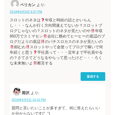
ペリカン
より:
2019年8月5日 8:57 PM
スロットのネタは
年収と時給の話とかいらん
し・・・なんか行く方向間違えてないか？スロットブ
ログじゃないの？スロットのネタが見たいのや
年収
850万でスミマセン
会社に務めてヒーヒーの底辺のブ
ログだよりの底辺
のパチスロカスのネタが見たいの
頼むわ
スロットやって金使ってブログで稼いで何
年続くと思う
平社員って・・・定年まで平社員やる
の？さてさてどうなるやらって思ったけど・・・ろく
な未来無いよ
断言する
返信する
雨沢
より:
2019年8月5日 10:32 PM
質問と言いたいことが多すぎて、何に答えたらいい
か分からないです(°_°)