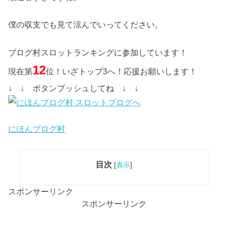
僕の収支でも見て涼んでいってください。
ブログ村スロットランキングに参加しています！
12
現在第
位！いざトップ3へ！応援お願いします！
↓ ↓ ボタンプッシュしてね ↓ ↓
にほんブログ村
目次
[
表示
]
スポンサーリンク
スポンサーリンク