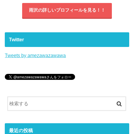
雨沢の詳しいプロフィールを見る！！
Twitter
Tweets by amezawazawawa
最近の投稿