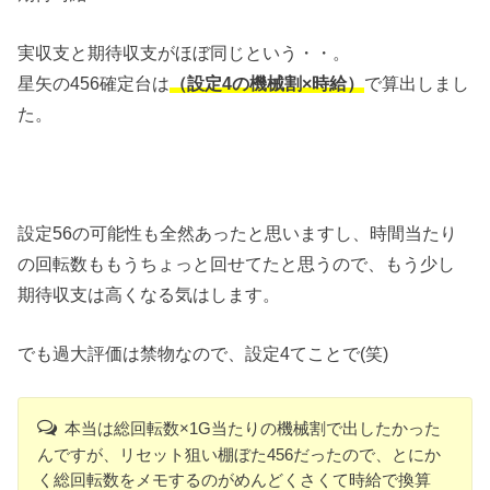
実収支と期待収支がほぼ同じという・・。
星矢の456確定台は
（設定4の機械割×時給）
で算出しまし
た。
設定56の可能性も全然あったと思いますし、時間当たり
の回転数ももうちょっと回せてたと思うので、もう少し
期待収支は高くなる気はします。
でも過大評価は禁物なので、設定4てことで(笑)
本当は総回転数×1G当たりの機械割で出したかった
んですが、リセット狙い棚ぼた456だったので、とにか
く総回転数をメモするのがめんどくさくて時給で換算