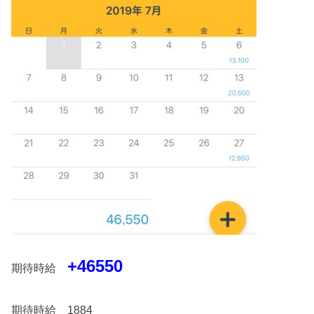
+46550
期待時給
期待時給 1884