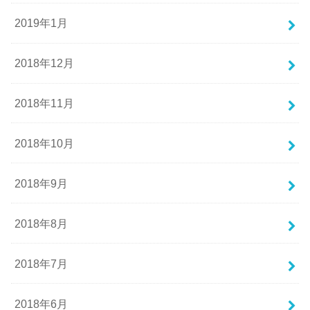
2019年1月
2018年12月
2018年11月
2018年10月
2018年9月
2018年8月
2018年7月
2018年6月