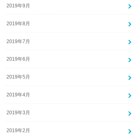
2019年9月
2019年8月
2019年7月
2019年6月
2019年5月
2019年4月
2019年3月
2019年2月