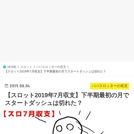
HOME
スロット
パパスロッターの収支
【スロット2019年7月収支】下半期最初の月でスタートダッシュは切れた？
2019.08.04
パパスロッターの収支
【スロット2019年7月収支】下半期最初の月で
スタートダッシュは切れた？