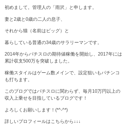
初めまして。管理人の「雨沢」と申します。
妻と2歳と0歳の二人の息子、
それから猫（名前はビッグ）と
暮らしている普通の34歳のサラリーマンです。
2014年からパチスロの期待値稼働を開始し、2017年には
累計収支500万を突破しました。
稼働スタイルはゲーム数メインで、設定狙いもパチンコ
も打ちます。
このブログではパチスロに関わらず、毎月10万円以上の
収入上乗せを目指しているブログです！
よろしくお願いします！(*^-^*)
詳しいプロフィールはこちらから
↓↓↓