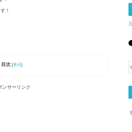
ます！
T
目次
[
表示
]
ポンサーリンク