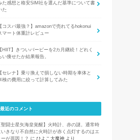
みた感想と格安SIM社を選んだ基準について書
いた
【コスパ最強？】amazonで売れてるhokonui
スマート体重計レビュー
【HIIT】きついバーピーを2カ月継続！どれく
らい痩せたか結果報告。
【セレナ】乗り換えで損しない時期を車体と
車検の費用に絞って計算してみた
最近のコメント
【聖闘士星矢海皇覚醒】火時計、赤の謎。通常時
にいきなり不自然に火時計が赤く点灯するのはエ
ラーが原因！？
に
ひよこ大魔神
より