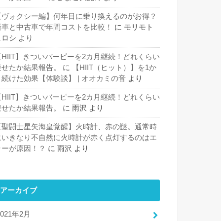
【ヴォクシー編】何年目に乗り換えるのがお得？
新車と中古車で年間コストを比較！
に
モリモト
ヒロシ
より
【HIIT】きついバーピーを2カ月継続！どれくらい
痩せたか結果報告。
に
【HIIT（ヒット）】を1か
月続けた効果【体験談】 | オオカミの音
より
【HIIT】きついバーピーを2カ月継続！どれくらい
痩せたか結果報告。
に
雨沢
より
【聖闘士星矢海皇覚醒】火時計、赤の謎。通常時
にいきなり不自然に火時計が赤く点灯するのはエ
ラーが原因！？
に
雨沢
より
アーカイブ
2021年2月