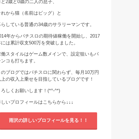
妻と2歳と0歳の二人の息子、
それから猫（名前はビッグ）と
暮らしている普通の34歳のサラリーマンです。
2014年からパチスロの期待値稼働を開始し、2017
年には累計収支500万を突破しました。
稼働スタイルはゲーム数メインで、設定狙いもパ
チンコも打ちます。
このブログではパチスロに関わらず、毎月10万円
以上の収入上乗せを目指しているブログです！
ろしくお願いします！(*^-^*)
詳しいプロフィールはこちらから
↓↓↓
雨沢の詳しいプロフィールを見る！！