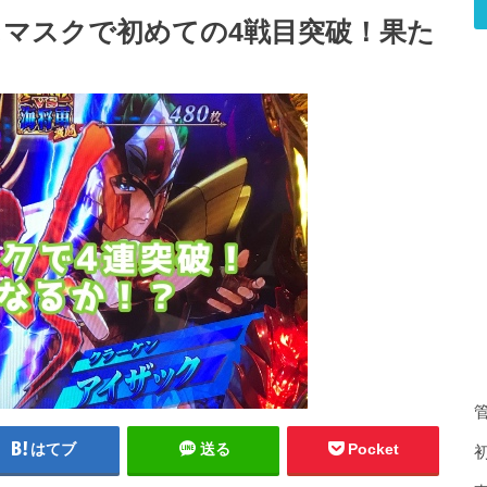
スマスクで初めての4戦目突破！果た
はてブ
送る
Pocket