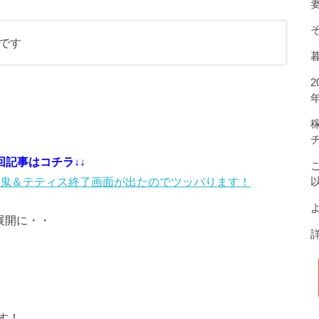
です
回記事はコチラ↓↓
鬼＆テティス終了画面が出たのでツッパります！
よ
展開に・・
す！