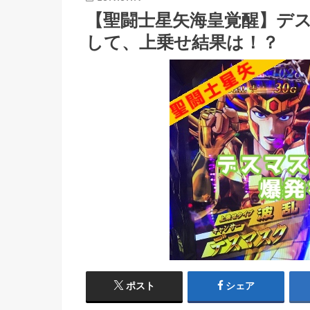
【聖闘士星矢海皇覚醒】デ
して、上乗せ結果は！？
ポスト
シェア