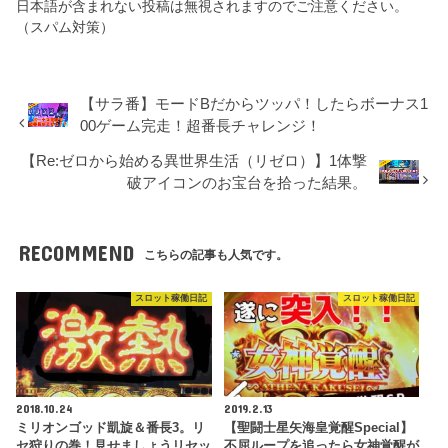
日本語が含まれない投稿は無視されますのでご注意ください。
（スパム対策）
【サラ番】モードBだからツッパ！したらボーナス1
00ゲーム完走！超番長チャレンジ！
【Re:ゼロから始める異世界生活（リゼロ）】1体撃
破アイコンのお宝台を拾った結果。
RECOMMEND
こちらの記事も人気です。
スロット稼働日記
スロット稼働日記
2018.10.24
2019.2.13
ミリオンゴッド凱旋＆番長3。リ
【聖闘士星矢海皇覚醒Special】
セ狩りの巻！見せましょうリセッ
不屈ループを追ったら女神覚醒が