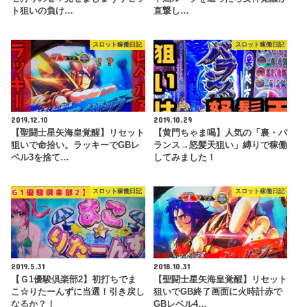
ト狙いの負け…
直撃し…
スロット稼働日記
スロット稼働日記
2019.12.10
2019.10.29
【聖闘士星矢海皇覚醒】リセット
【黄門ちゃま喝】人気の「裏・バ
狙いで命拾い。ラッキーでGBレ
ランス→怒髪天狙い」縛りで稼働
ベル3を捨て…
してみました！
スロット稼働日記
スロット稼働日記
2019.5.31
2018.10.31
【Ｇ1優駿倶楽部2】初打ちでま
【聖闘士星矢海皇覚醒】リセット
こ☆りたーんずに当選！引き戻し
狙いでGB終了画面に火時計赤で
なるか？！
GBレベル4…