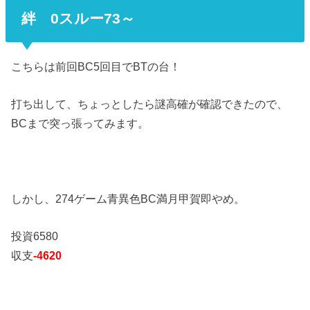
絆 0スルー73～
こちらは前回BC5回目でBTの台！
打ち出して、ちょっとしたら謎高確が確認できたので、
BCまで突っ張ってみます。
しかし、274ゲーム青異色BC満月甲賀即やめ。
投資6580
収支
-4620