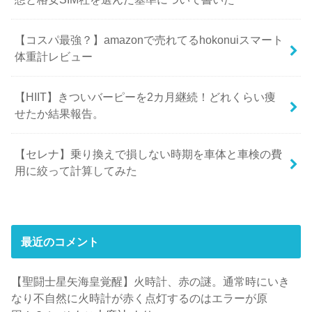
【コスパ最強？】amazonで売れてるhokonuiスマート
体重計レビュー
【HIIT】きついバーピーを2カ月継続！どれくらい痩
せたか結果報告。
【セレナ】乗り換えで損しない時期を車体と車検の費
用に絞って計算してみた
最近のコメント
【聖闘士星矢海皇覚醒】火時計、赤の謎。通常時にいき
なり不自然に火時計が赤く点灯するのはエラーが原