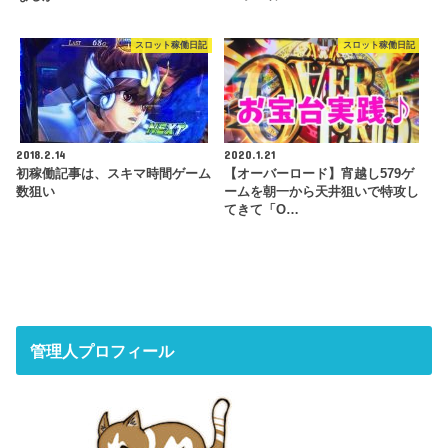
スロット稼働日記
スロット稼働日記
2018.2.14
2020.1.21
初稼働記事は、スキマ時間ゲーム
【オーバーロード】宵越し579ゲ
数狙い
ームを朝一から天井狙いで特攻し
てきて「O…
管理人プロフィール