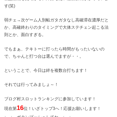
す(笑)
弱チェ→次ゲーム人別帖ガタガタなし高確滞在濃厚だと
か、高確終わりのタイミングで大体ステチェン起こる法
則とか、面白すぎる。
でもまぁ、テキトーに打ったら時間がもったいないの
で、ちゃんと打つ台は選んでますが・・。
ということで、今日は絆を複数台打ちます！
それでは行ってみましょ～！
ブログ村スロットランキングに参加しています！
16
現在第
位！いざトップ3へ！応援お願いします！
↓ ↓ ボタンプッシュしてね ↓ ↓