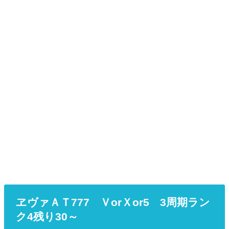
ヱヴァＡＴ777 ＶorＸor5 3周期ラン
ク4残り30～