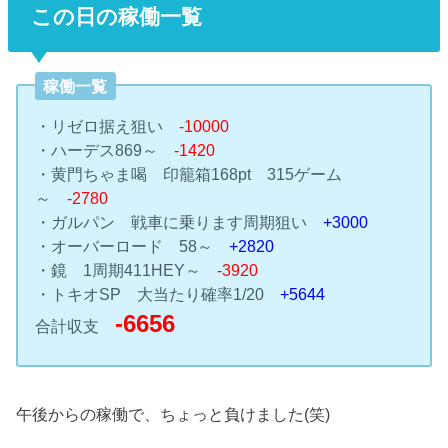
この日の稼働一覧
稼働一覧
・リゼロ据え狙い
-10000
・ハーデス869～
-1420
・黄門ちゃま喝 印籠箱168pt 315ゲーム
～
-2780
・ガルパン 戦車に乗ります周期狙い
+3000
・オーバーロード 58～
+2820
・鏡 1周期411HEY～
-3920
・トキオSP 大当たり確率1/20
+5644
-6656
合計収支
午後からの稼働で、ちょっと負けました(笑)