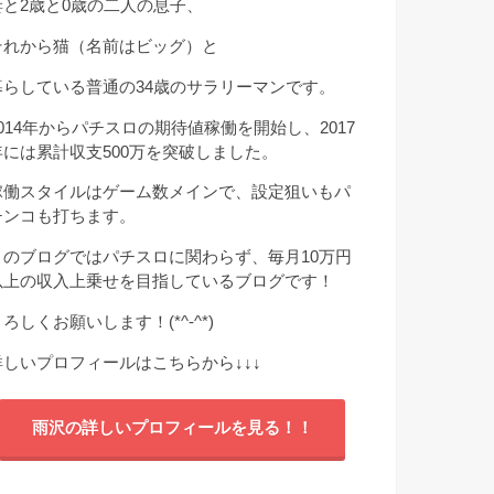
妻と2歳と0歳の二人の息子、
それから猫（名前はビッグ）と
暮らしている普通の34歳のサラリーマンです。
2014年からパチスロの期待値稼働を開始し、2017
年には累計収支500万を突破しました。
稼働スタイルはゲーム数メインで、設定狙いもパ
チンコも打ちます。
このブログではパチスロに関わらず、毎月10万円
以上の収入上乗せを目指しているブログです！
ろしくお願いします！(*^-^*)
詳しいプロフィールはこちらから
↓↓↓
雨沢の詳しいプロフィールを見る！！