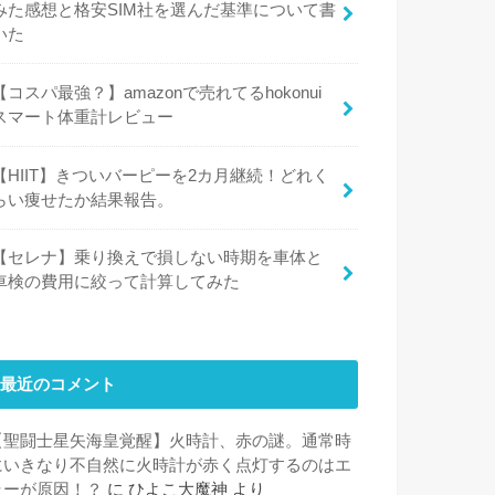
みた感想と格安SIM社を選んだ基準について書
いた
【コスパ最強？】amazonで売れてるhokonui
スマート体重計レビュー
【HIIT】きついバーピーを2カ月継続！どれく
らい痩せたか結果報告。
【セレナ】乗り換えで損しない時期を車体と
車検の費用に絞って計算してみた
最近のコメント
【聖闘士星矢海皇覚醒】火時計、赤の謎。通常時
にいきなり不自然に火時計が赤く点灯するのはエ
ラーが原因！？
に
ひよこ大魔神
より