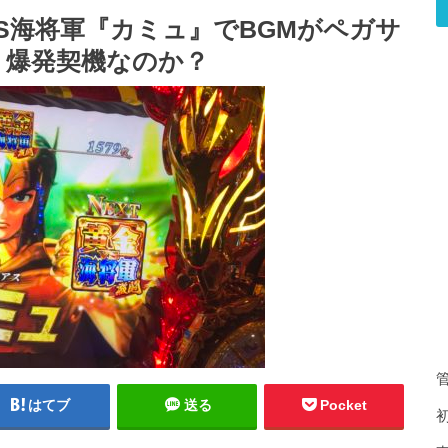
S海将軍『カミュ』でBGMがペガサ
、爆発契機なのか？
はてブ
送る
Pocket