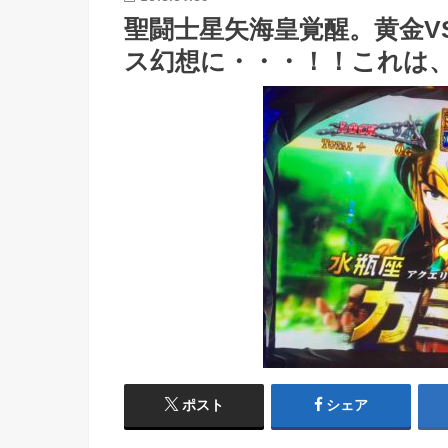
聖闘士星矢海皇覚醒。黄金V
ス幻想に・・・！！これは
ポスト
シェア