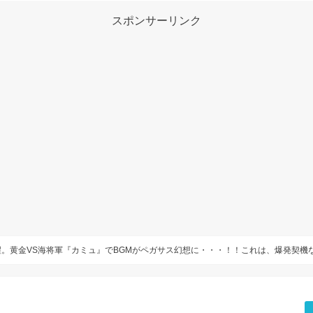
スポンサーリンク
。黄金VS海将軍『カミュ』でBGMがペガサス幻想に・・・！！これは、爆発契機