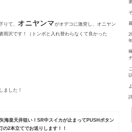
オニヤンマ
下りて、
がオデコに激突し、オニヤン
者雨沢です！（トンボと入れ替わらなくて良かった
よ
しました！
矢海皇天井狙い！SR中スイカが止まってPUSHボタン
灯の2本立てでお送りします！！