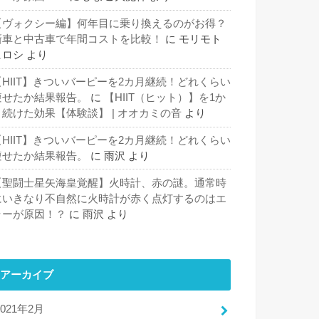
【ヴォクシー編】何年目に乗り換えるのがお得？
新車と中古車で年間コストを比較！
に
モリモト
ヒロシ
より
【HIIT】きついバーピーを2カ月継続！どれくらい
痩せたか結果報告。
に
【HIIT（ヒット）】を1か
月続けた効果【体験談】 | オオカミの音
より
【HIIT】きついバーピーを2カ月継続！どれくらい
痩せたか結果報告。
に
雨沢
より
【聖闘士星矢海皇覚醒】火時計、赤の謎。通常時
にいきなり不自然に火時計が赤く点灯するのはエ
ラーが原因！？
に
雨沢
より
アーカイブ
2021年2月