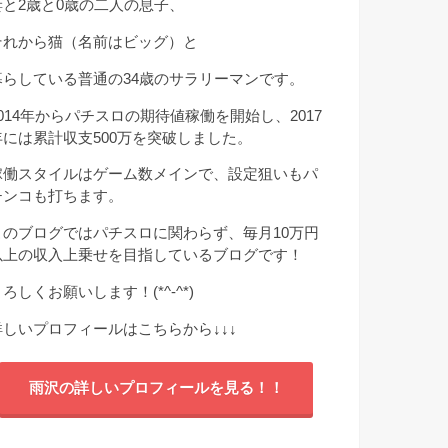
妻と2歳と0歳の二人の息子、
それから猫（名前はビッグ）と
暮らしている普通の34歳のサラリーマンです。
2014年からパチスロの期待値稼働を開始し、2017
年には累計収支500万を突破しました。
稼働スタイルはゲーム数メインで、設定狙いもパ
チンコも打ちます。
このブログではパチスロに関わらず、毎月10万円
以上の収入上乗せを目指しているブログです！
ろしくお願いします！(*^-^*)
詳しいプロフィールはこちらから
↓↓↓
雨沢の詳しいプロフィールを見る！！