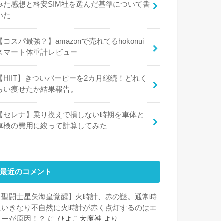
みた感想と格安SIM社を選んだ基準について書
いた
【コスパ最強？】amazonで売れてるhokonui
スマート体重計レビュー
【HIIT】きついバーピーを2カ月継続！どれく
らい痩せたか結果報告。
【セレナ】乗り換えで損しない時期を車体と
車検の費用に絞って計算してみた
最近のコメント
【聖闘士星矢海皇覚醒】火時計、赤の謎。通常時
にいきなり不自然に火時計が赤く点灯するのはエ
ラーが原因！？
に
ひよこ大魔神
より