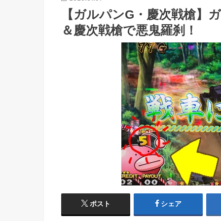
【ガルパンG・慶次戦槍】ガ
＆慶次戦槍で悪鬼羅刹！
ポスト
シェア