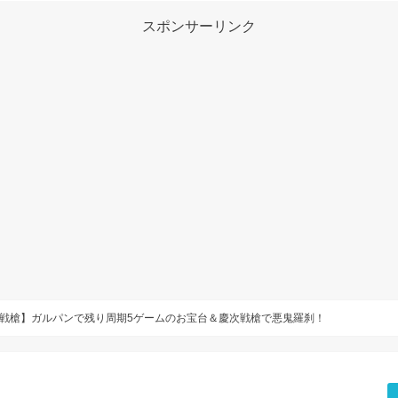
スポンサーリンク
戦槍】ガルパンで残り周期5ゲームのお宝台＆慶次戦槍で悪鬼羅刹！