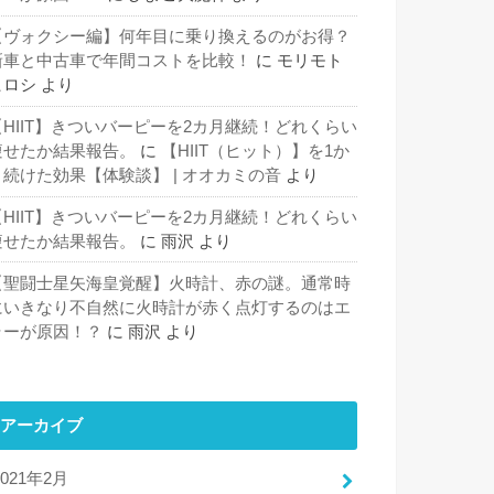
【ヴォクシー編】何年目に乗り換えるのがお得？
新車と中古車で年間コストを比較！
に
モリモト
ヒロシ
より
【HIIT】きついバーピーを2カ月継続！どれくらい
痩せたか結果報告。
に
【HIIT（ヒット）】を1か
月続けた効果【体験談】 | オオカミの音
より
【HIIT】きついバーピーを2カ月継続！どれくらい
痩せたか結果報告。
に
雨沢
より
【聖闘士星矢海皇覚醒】火時計、赤の謎。通常時
にいきなり不自然に火時計が赤く点灯するのはエ
ラーが原因！？
に
雨沢
より
アーカイブ
2021年2月