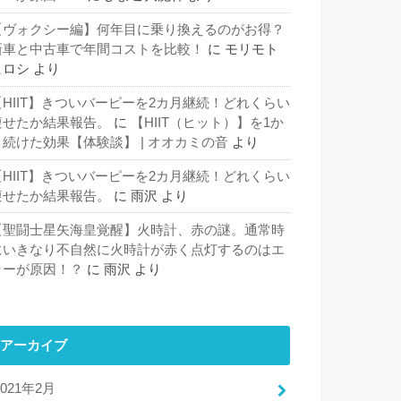
【ヴォクシー編】何年目に乗り換えるのがお得？
新車と中古車で年間コストを比較！
に
モリモト
ヒロシ
より
【HIIT】きついバーピーを2カ月継続！どれくらい
痩せたか結果報告。
に
【HIIT（ヒット）】を1か
月続けた効果【体験談】 | オオカミの音
より
【HIIT】きついバーピーを2カ月継続！どれくらい
痩せたか結果報告。
に
雨沢
より
【聖闘士星矢海皇覚醒】火時計、赤の謎。通常時
にいきなり不自然に火時計が赤く点灯するのはエ
ラーが原因！？
に
雨沢
より
アーカイブ
2021年2月