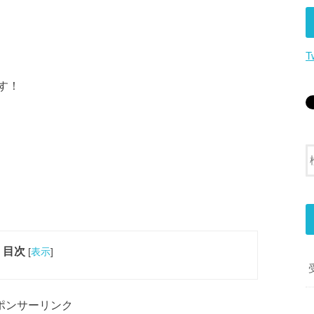
T
す！
目次
[
表示
]
ポンサーリンク