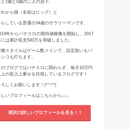
妻と2歳と0歳の二人の息子、
それから猫（名前はビッグ）と
暮らしている普通の34歳のサラリーマンです。
2014年からパチスロの期待値稼働を開始し、2017
年には累計収支500万を突破しました。
稼働スタイルはゲーム数メインで、設定狙いもパ
チンコも打ちます。
このブログではパチスロに関わらず、毎月10万円
以上の収入上乗せを目指しているブログです！
ろしくお願いします！(*^-^*)
詳しいプロフィールはこちらから
↓↓↓
雨沢の詳しいプロフィールを見る！！