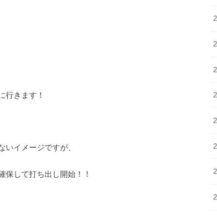
に行きます！
ないイメージですが、
確保して打ち出し開始！！