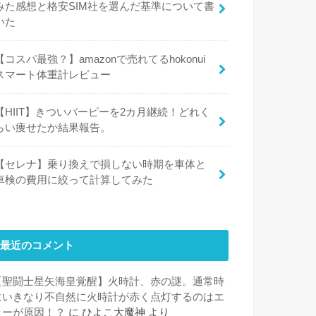
みた感想と格安SIM社を選んだ基準について書
いた
【コスパ最強？】amazonで売れてるhokonui
スマート体重計レビュー
【HIIT】きついバーピーを2カ月継続！どれく
らい痩せたか結果報告。
【セレナ】乗り換えで損しない時期を車体と
車検の費用に絞って計算してみた
最近のコメント
【聖闘士星矢海皇覚醒】火時計、赤の謎。通常時
にいきなり不自然に火時計が赤く点灯するのはエ
ラーが原因！？
に
ひよこ大魔神
より