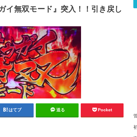
ウガイ無双モード』突入！！引き戻し
はてブ
送る
Pocket