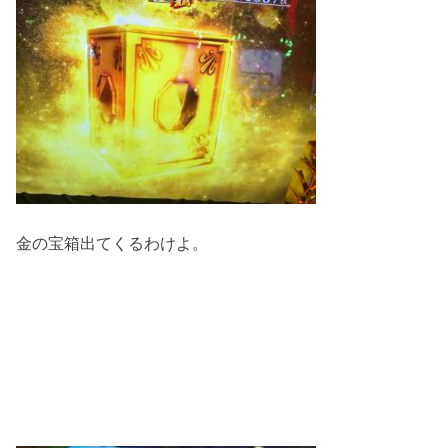
金の宝箱出てくるわけよ。