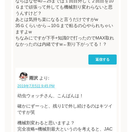
ならばなぜ40→25までは１回目外して２回目を10
Ｇまで頑張って外しても機械割り変わらないと思
うんすけど？
あとは気持ち楽になると言うだけですがw
35Ｇくらいから→10Ｇまで粘るの心やられちゃい
ますよw
ちなみにですが下手+知識0で打ったのでMAX取れ
なかったのは内緒ですw←割り下がってる！？
返信する
雨沢
より:
2019年7月5日 9:45 PM
幼虫ウォッチさん、こんばんは！
確かにずーっと、残り1で外し続けるのはキツイ
ですが笑
機械割変わると思いますよ？
完全攻略=機械割最大というのを考えると、JAC