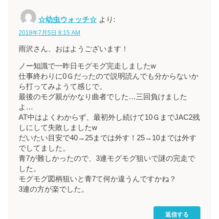
☆幼虫ウォッチ☆
より:
2019年7月5日 8:15 AM
雨沢さん、おはようございます！
ノー知識で一昨日モグモグ完走しましたw
仕事終わりに0Ｇだったので説明読んでも分からないか
ら打ってみようて感じで。
最後のモグ親がかなり曲者でした…三回負けました
よ…
AT中はよくわからず、最初外し続けて10ＧまでJAC2残
しにして失敗しましたw
だいたい目安で40→25までは外す！25→10までは外す
でしてました。
青7が難しかったので、3連モグモグ狙いで謎の完走で
した。
モグモグ図柄狙いと青7て何か違うんですかね？
3連の方が楽でした。
返信する