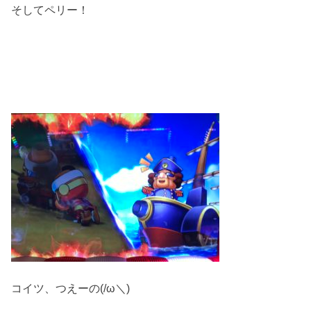
そしてペリー！
コイツ、つえーの(/ω＼)