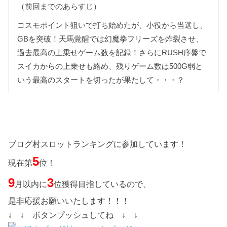
（前回までのあらすじ）
コスモポイント狙いで打ち始めたが、小役から当選し、
GBを突破！天馬覚醒では幻魔拳フリーズを炸裂させ、
過去最高の上乗せゲーム数を記録！さらにRUSH序盤で
スイカからの上乗せも絡め、残りゲーム数は500G弱と
いう最高のスタートを切ったが果たして・・・？
ブログ村スロットランキングに参加しています！
5
現在第
位！
9
3
月以内に
位獲得目指しているので、
是非応援お願いいたします！！！
↓ ↓ ボタンプッシュしてね ↓ ↓