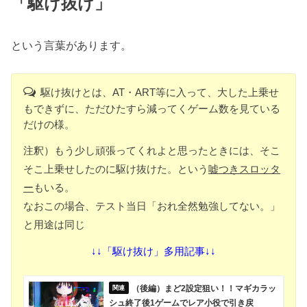
「駆け抜け」
という言葉があります。
駆け抜けとは、AT・ART等に入って、大した上乗せ
もできずに、ただひたすら減ってくゲーム数を見ている
だけの様。
注釈）もう少し頑張ってくれよと思ったときには、そこ
そこ上乗せしたのに駆け抜けた。という
嘘つきスロッタ
ー
もいる。
なおこの場合、テスト当日「おれ全然勉強してない。」
と用途は同じ
↓↓「駆け抜け」多用記事↓↓
（後編）まど2設定狙い！！マギカラッ
シュ終了後1ゲームでレア小役で引き戻