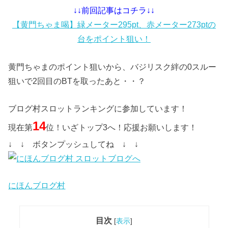
↓↓前回記事はコチラ↓↓
【黄門ちゃま喝】緑メーター295pt、赤メーター273ptの
台をポイント狙い！
黄門ちゃまのポイント狙いから、バジリスク絆の0スルー
狙いで2回目のBTを取ったあと・・？
ブログ村スロットランキングに参加しています！
14
現在第
位！いざトップ3へ！応援お願いします！
↓ ↓ ボタンプッシュしてね ↓ ↓
にほんブログ村
目次
[
表示
]