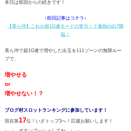
本日は前回からの続きです！
↓前回記事はコチラ↓
【美ら沖】これが超1G連モードの実力！？激熱の白7降
臨！
美ら沖で超1G連で増やした出玉を111ゾーンの無限ルー
プで、
増やせる
or
増やせない！？
ブログ村スロットランキングに参加しています！
17
現在第
位！いざトップ3へ！応援お願いします！
↓ ↓ ボタンプッシュしてね ↓ ↓