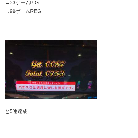
→33ゲームBIG
→99ゲームREG
と5連達成！